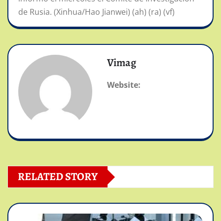
de Rusia. (Xinhua/Hao Jianwei) (ah) (ra) (vf)
Vimag
Website:
RELATED STORY