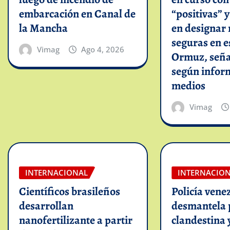
embarcación en Canal de
“positivas” 
la Mancha
en designar 
seguras en e
Vimag
Ago 4, 2026
Ormuz, seña
según infor
medios
Vimag
INTERNACIONAL
INTERNACIO
Científicos brasileños
Policía vene
desarrollan
desmantela 
nanofertilizante a partir
clandestina 