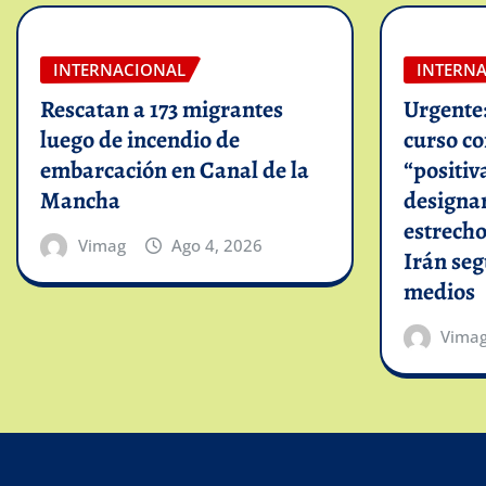
INTERNACIONAL
INTERN
Rescatan a 173 migrantes
Urgente
luego de incendio de
curso c
embarcación en Canal de la
“positiv
Mancha
designar
estrech
Vimag
Ago 4, 2026
Irán se
medios
Vima