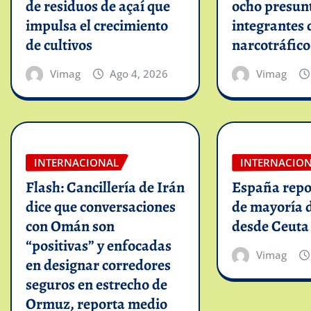
de residuos de açaí que
ocho presun
impulsa el crecimiento
integrantes 
de cultivos
narcotráfico
Vimag
Ago 4, 2026
Vimag
INTERNACIONAL
INTERNACIO
Flash: Cancillería de Irán
España repo
dice que conversaciones
de mayoría 
con Omán son
desde Ceuta
“positivas” y enfocadas
Vimag
en designar corredores
seguros en estrecho de
Ormuz, reporta medio