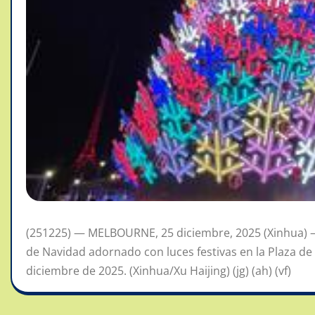
(251225) — MELBOURNE, 25 diciembre, 2025 (Xinhua) 
de Navidad adornado con luces festivas en la Plaza de 
diciembre de 2025. (Xinhua/Xu Haijing) (jg) (ah) (vf)