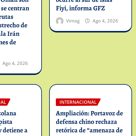
y se centran
Fiyi, informa GFZ
rutas
Vimag
Ago 4, 2026
strecho de
la Irán
mes de
Ago 4, 2026
NAL
INTERNACIONAL
zolana
Ampliación: Portavoz de
pista
defensa chino rechaza
y detiene a
retórica de “amenaza de