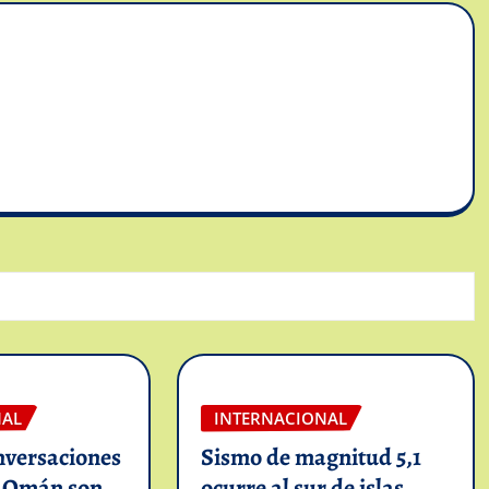
NAL
INTERNACIONAL
nversaciones
Sismo de magnitud 5,1
n Omán son
ocurre al sur de islas