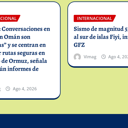
ACIONAL
INTERNACIONAL
: Conversaciones en
Sismo de magnitud 5,
on Omán son
al sur de islas Fiyi, 
as” y se centran en
GFZ
 rutas seguras en
Vimag
Ago 4, 20
o de Ormuz, señala
gún informes de
g
Ago 4, 2026