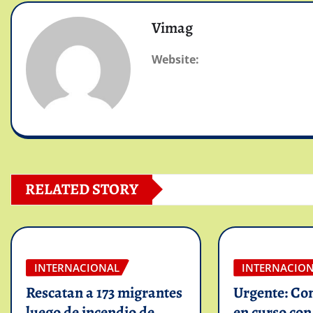
Vimag
Website:
RELATED STORY
INTERNACIONAL
INTERNACIO
Rescatan a 173 migrantes
Urgente: Co
luego de incendio de
en curso co