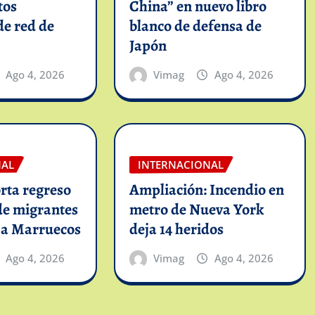
tos
China” en nuevo libro
de red de
blanco de defensa de
Japón
Ago 4, 2026
Vimag
Ago 4, 2026
NAL
INTERNACIONAL
rta regreso
Ampliación: Incendio en
de migrantes
metro de Nueva York
 a Marruecos
deja 14 heridos
Ago 4, 2026
Vimag
Ago 4, 2026