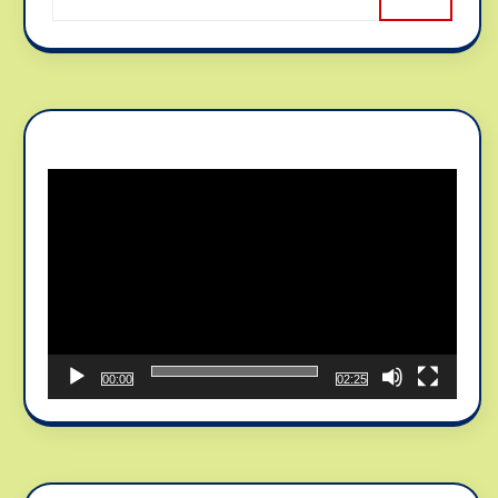
Reproductor
de
vídeo
00:00
02:25