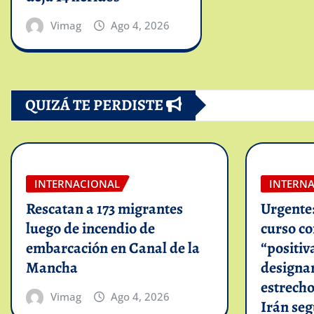
Vimag
Ago 4, 2026
QUIZÁ TE PERDISTE
INTERNACIONAL
INTERN
Rescatan a 173 migrantes
Urgente
luego de incendio de
curso c
embarcación en Canal de la
“positiv
Mancha
designar
estrech
Vimag
Ago 4, 2026
Irán se