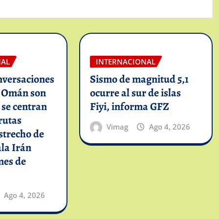
NAL
INTERNACIONAL
nversaciones
Sismo de magnitud 5,1
n Omán son
ocurre al sur de islas
y se centran
Fiyi, informa GFZ
rutas
Vimag
Ago 4, 2026
strecho de
la Irán
mes de
Ago 4, 2026