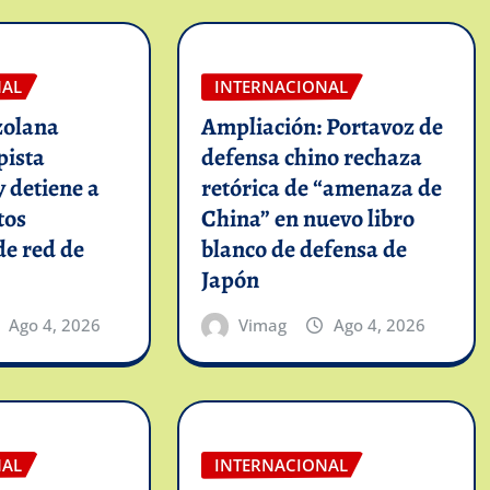
NAL
INTERNACIONAL
zolana
Ampliación: Portavoz de
pista
defensa chino rechaza
y detiene a
retórica de “amenaza de
tos
China” en nuevo libro
de red de
blanco de defensa de
Japón
Ago 4, 2026
Vimag
Ago 4, 2026
NAL
INTERNACIONAL