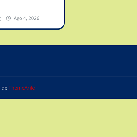
g
Ago 4, 2026
s
de
ThemeArile