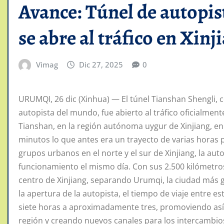
Avance: Túnel de autopi
se abre al tráfico en Xinj
Vimag
Dic 27, 2025
0
URUMQI, 26 dic (Xinhua) — El túnel Tianshan Shengli, 
autopista del mundo, fue abierto al tráfico oficialmen
Tianshan, en la región autónoma uygur de Xinjiang, en 
minutos lo que antes era un trayecto de varias horas 
grupos urbanos en el norte y el sur de Xinjiang, la aut
funcionamiento el mismo día. Con sus 2.500 kilómetros
centro de Xinjiang, separando Urumqi, la ciudad más g
la apertura de la autopista, el tiempo de viaje entre 
siete horas a aproximadamente tres, promoviendo así l
región y creando nuevos canales para los intercambios 