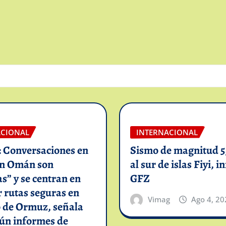
ACIONAL
INTERNACIONAL
: Conversaciones en
Sismo de magnitud 5,
on Omán son
al sur de islas Fiyi, 
as” y se centran en
GFZ
 rutas seguras en
Vimag
Ago 4, 20
o de Ormuz, señala
gún informes de