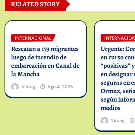
RELATED STORY
INTERNACIONAL
INTERNACIO
Rescatan a 173 migrantes
Urgente: Co
luego de incendio de
en curso co
embarcación en Canal de
“positivas” 
la Mancha
en designar 
seguras en e
Vimag
Ago 4, 2026
Ormuz, seña
según infor
medios
Vimag