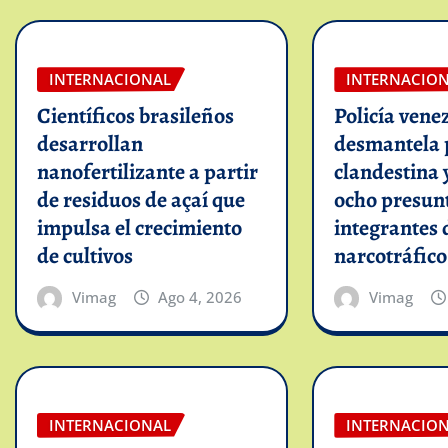
INTERNACIONAL
INTERNACIO
Científicos brasileños
Policía vene
desarrollan
desmantela 
nanofertilizante a partir
clandestina 
de residuos de açaí que
ocho presun
impulsa el crecimiento
integrantes 
de cultivos
narcotráfico
Vimag
Ago 4, 2026
Vimag
INTERNACIONAL
INTERNACIO