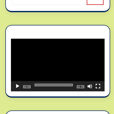
Reproductor
de
vídeo
00:00
02:25