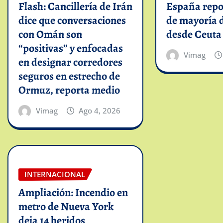
Flash: Cancillería de Irán
España repo
dice que conversaciones
de mayoría 
con Omán son
desde Ceuta
“positivas” y enfocadas
Vimag
en designar corredores
seguros en estrecho de
Ormuz, reporta medio
Vimag
Ago 4, 2026
INTERNACIONAL
Ampliación: Incendio en
metro de Nueva York
deja 14 heridos