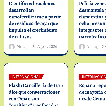
Científicos brasileños
Policía vene
desarrollan
desmantela 
nanofertilizante a partir
clandestina 
de residuos de açaí que
ocho presun
impulsa el crecimiento
integrantes 
de cultivos
narcotráfico
Vimag
Ago 4, 2026
Vimag
INTERNACIONAL
INTERNACIO
Flash: Cancillería de Irán
España repo
dice que conversaciones
de mayoría 
con Omán son
desde Ceuta
“positivas” y enfocadas