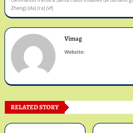
caminando frente a Santa Claus inflables de tamaño gi
Zheng) (da) (ra) (vf)
Vimag
Website:
RELATED STORY