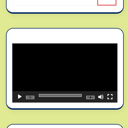
Reproductor
de
vídeo
00:00
02:25