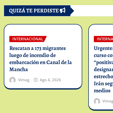
QUIZÁ TE PERDISTE
INTERNACIONAL
INTERN
Rescatan a 173 migrantes
Urgente
luego de incendio de
curso c
embarcación en Canal de la
“positiv
Mancha
designar
estrech
Vimag
Ago 4, 2026
Irán se
medios
Vima