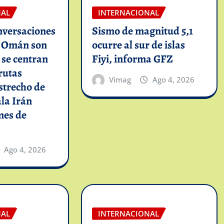
NAL
INTERNACIONAL
nversaciones
Sismo de magnitud 5,1
n Omán son
ocurre al sur de islas
y se centran
Fiyi, informa GFZ
rutas
Vimag
Ago 4, 2026
strecho de
la Irán
mes de
Ago 4, 2026
NAL
INTERNACIONAL