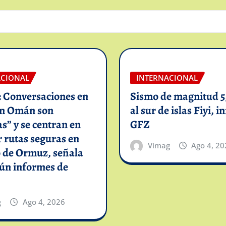
ACIONAL
INTERNACIONAL
: Conversaciones en
Sismo de magnitud 5,
on Omán son
al sur de islas Fiyi, 
as” y se centran en
GFZ
 rutas seguras en
Vimag
Ago 4, 20
o de Ormuz, señala
gún informes de
g
Ago 4, 2026