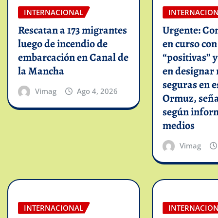
INTERNACIONAL
INTERNACIO
Rescatan a 173 migrantes
Urgente: Co
luego de incendio de
en curso co
embarcación en Canal de
“positivas” 
la Mancha
en designar 
seguras en e
Vimag
Ago 4, 2026
Ormuz, seña
según infor
medios
Vimag
INTERNACIONAL
INTERNACIO