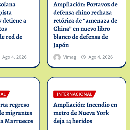
zolana
Ampliación: Portavoz de
pista
defensa chino rechaza
y detiene a
retórica de “amenaza de
tos
China” en nuevo libro
de red de
blanco de defensa de
Japón
Ago 4, 2026
Vimag
Ago 4, 2026
NAL
INTERNACIONAL
rta regreso
Ampliación: Incendio en
de migrantes
metro de Nueva York
 a Marruecos
deja 14 heridos