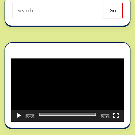
Go
Reproductor
de
vídeo
00:00
02:25