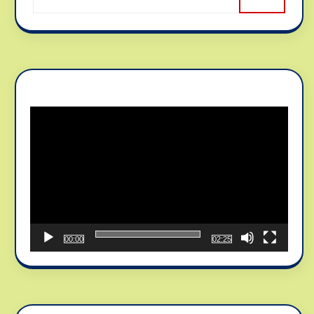
Reproductor
de
vídeo
00:00
02:25