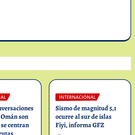
NAL
INTERNACIONAL
nversaciones
Sismo de magnitud 5,1
n Omán son
ocurre al sur de islas
y se centran
Fiyi, informa GFZ
rutas