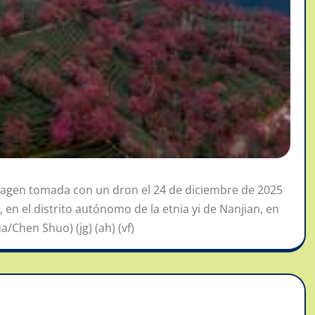
magen tomada con un dron el 24 de diciembre de 2025
 en el distrito autónomo de la etnia yi de Nanjian, en
a/Chen Shuo) (jg) (ah) (vf)