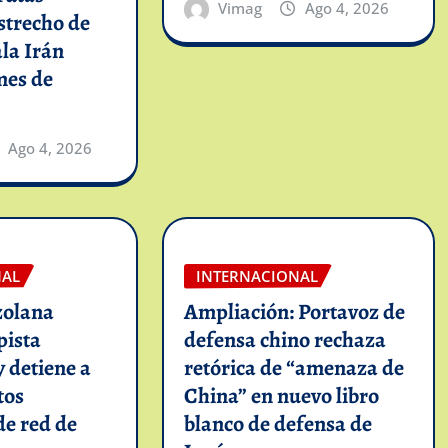
Vimag
Ago 4, 2026
strecho de
la Irán
mes de
Ago 4, 2026
NAL
INTERNACIONAL
zolana
Ampliación: Portavoz de
pista
defensa chino rechaza
y detiene a
retórica de “amenaza de
tos
China” en nuevo libro
de red de
blanco de defensa de