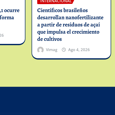
INTERNACIONAL
1 ocurre
Científicos brasileños
informa
desarrollan nanofertilizante
a partir de residuos de açaí
que impulsa el crecimiento
26
de cultivos
Vimag
Ago 4, 2026