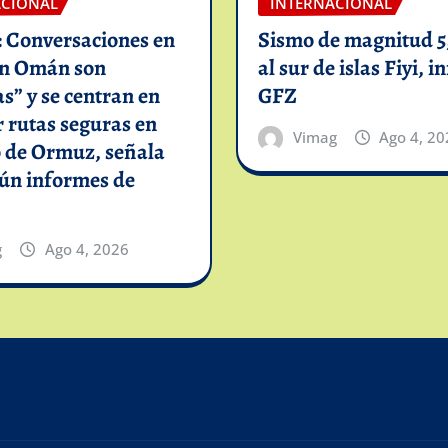
ACIONAL
INTERNACIONAL
: Conversaciones en
Sismo de magnitud 5,
on Omán son
al sur de islas Fiyi, 
as” y se centran en
GFZ
 rutas seguras en
Vimag
Ago 4, 20
o de Ormuz, señala
gún informes de
g
Ago 4, 2026