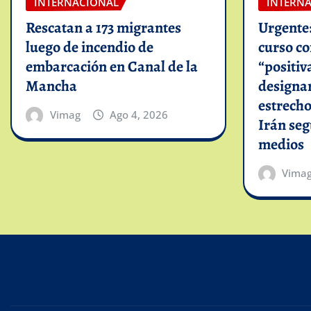
INTERNACIONAL
INTERN
Rescatan a 173 migrantes
Urgente
luego de incendio de
curso c
embarcación en Canal de la
“positiv
Mancha
designar
estrech
Vimag
Ago 4, 2026
Irán se
medios
Vima