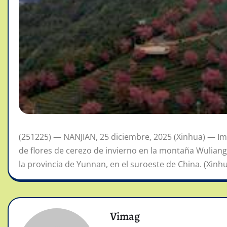
(251225) — NANJIAN, 25 diciembre, 2025 (Xinhua) — I
de flores de cerezo de invierno en la montaña Wuliang,
la provincia de Yunnan, en el suroeste de China. (Xinhu
Vimag