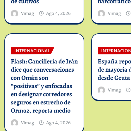
de cultivos
narcotráfico
Vimag
Ago 4, 2026
Vimag
INTERNACIONAL
INTERNACIO
Flash: Cancillería de Irán
España repo
dice que conversaciones
de mayoría 
con Omán son
desde Ceuta
“positivas” y enfocadas
Vimag
en designar corredores
seguros en estrecho de
Ormuz, reporta medio
Vimag
Ago 4, 2026