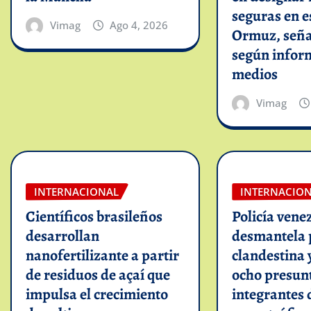
seguras en e
Vimag
Ago 4, 2026
Ormuz, seña
según infor
medios
Vimag
INTERNACIONAL
INTERNACIO
Científicos brasileños
Policía vene
desarrollan
desmantela 
nanofertilizante a partir
clandestina 
de residuos de açaí que
ocho presun
impulsa el crecimiento
integrantes 