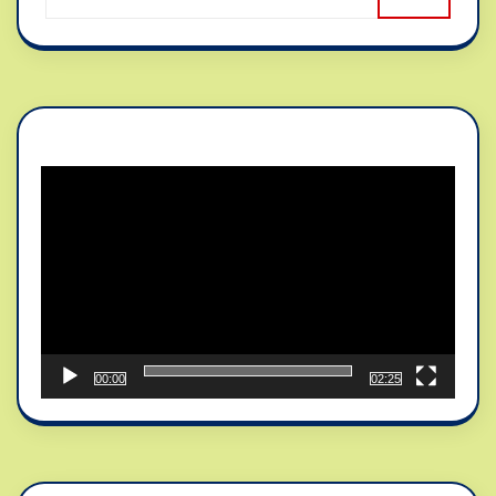
Reproductor
de
vídeo
00:00
02:25