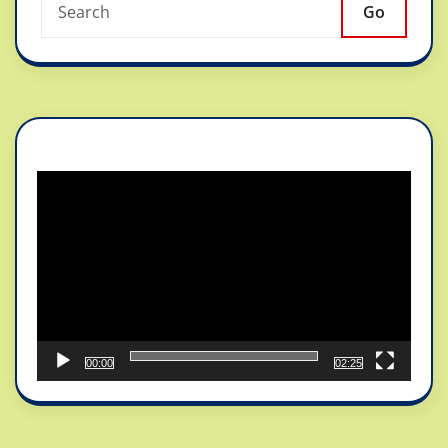
Go
Reproductor
de
vídeo
00:00
02:25