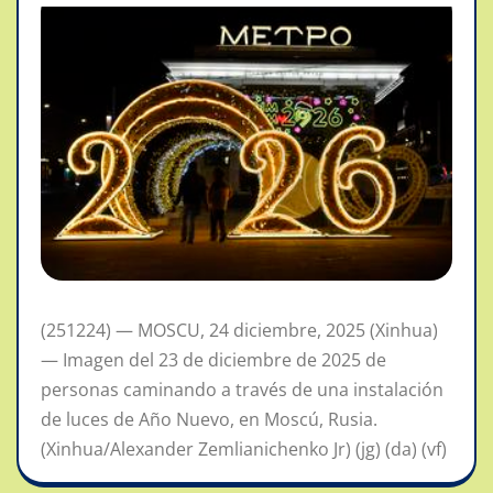
(251224) — MOSCU, 24 diciembre, 2025 (Xinhua)
— Imagen del 23 de diciembre de 2025 de
personas caminando a través de una instalación
de luces de Año Nuevo, en Moscú, Rusia.
(Xinhua/Alexander Zemlianichenko Jr) (jg) (da) (vf)