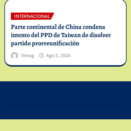
INTERNACIONAL
Parte continental de China condena
intento del PPD de Taiwan de disolver
partido prorreunificación
Vimag
Ago 5, 2026
Copyright © 2025 | Powered by
Intiviso Lab
|
Editor
News
de
ThemeArile