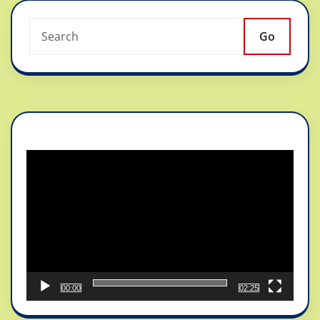
Go
Reproductor
de
vídeo
00:00
02:25