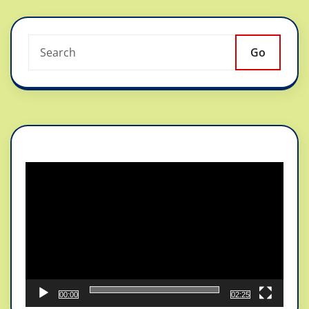
Go
Reproductor
de
vídeo
00:00
02:25