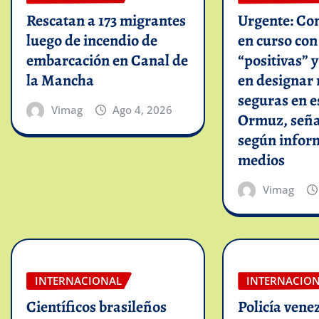
Rescatan a 173 migrantes
Urgente: Co
luego de incendio de
en curso co
embarcación en Canal de
“positivas” 
la Mancha
en designar 
seguras en e
Vimag
Ago 4, 2026
Ormuz, seña
según infor
medios
Vimag
INTERNACIONAL
INTERNACIO
Científicos brasileños
Policía vene