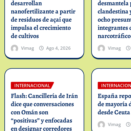
desarrollan
desmantela 
nanofertilizante a partir
clandestina 
de residuos de açaí que
ocho presun
impulsa el crecimiento
integrantes 
de cultivos
narcotráfico
Vimag
Ago 4, 2026
Vimag
INTERNACIONAL
INTERNACIO
Flash: Cancillería de Irán
España repo
dice que conversaciones
de mayoría 
con Omán son
desde Ceuta
“positivas” y enfocadas
Vimag
en designar corredores