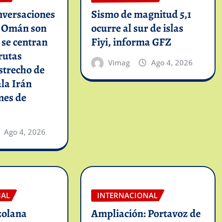
nversaciones
Sismo de magnitud 5,1
n Omán son
ocurre al sur de islas
y se centran
Fiyi, informa GFZ
rutas
Vimag
Ago 4, 2026
strecho de
la Irán
mes de
Ago 4, 2026
NAL
INTERNACIONAL
zolana
Ampliación: Portavoz de