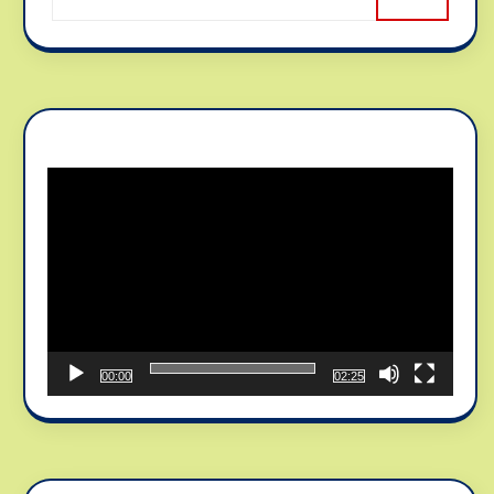
Reproductor
de
vídeo
00:00
02:25