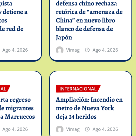
pista
defensa chino rechaza
y detiene a
retórica de “amenaza de
tos
China” en nuevo libro
de red de
blanco de defensa de
Japón
Ago 4, 2026
Vimag
Ago 4, 2026
NAL
INTERNACIONAL
rta regreso
Ampliación: Incendio en
de migrantes
metro de Nueva York
 a Marruecos
deja 14 heridos
Ago 4, 2026
Vimag
Ago 4, 2026