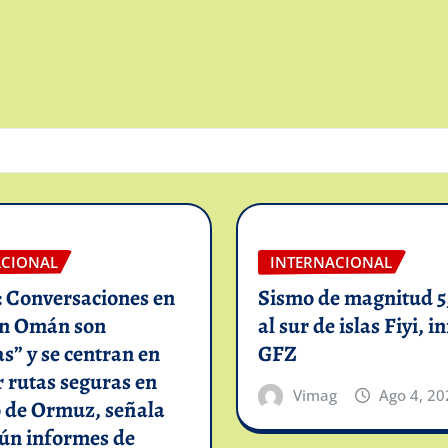
ACIONAL
INTERNACIONAL
: Conversaciones en
Sismo de magnitud 5,
on Omán son
al sur de islas Fiyi, 
as” y se centran en
GFZ
 rutas seguras en
Vimag
Ago 4, 20
o de Ormuz, señala
gún informes de