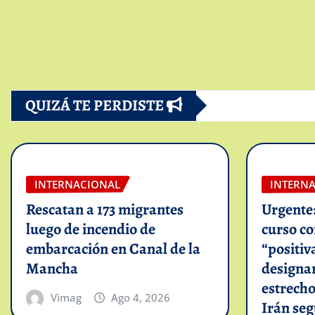
QUIZÁ TE PERDISTE
INTERNACIONAL
INTERN
Rescatan a 173 migrantes
Urgente
luego de incendio de
curso c
embarcación en Canal de la
“positiv
Mancha
designar
estrech
Vimag
Ago 4, 2026
Irán se