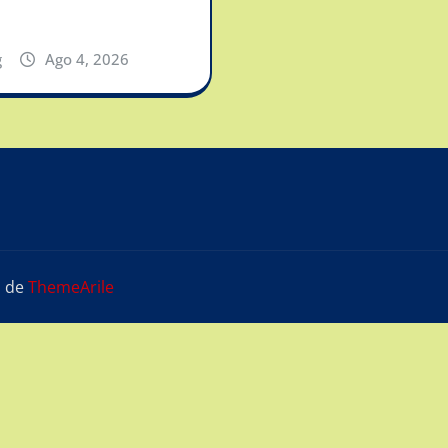
g
Ago 4, 2026
s
de
ThemeArile