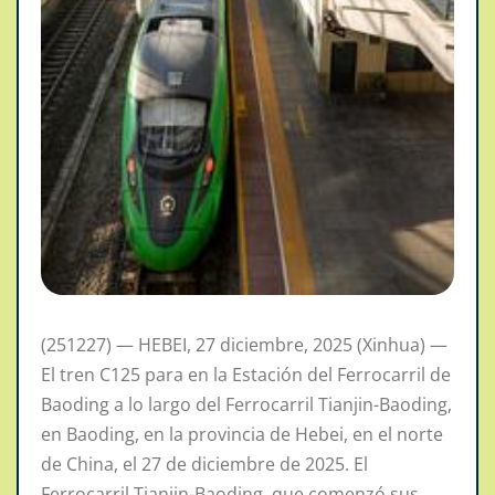
(251227) — HEBEI, 27 diciembre, 2025 (Xinhua) —
El tren C125 para en la Estación del Ferrocarril de
Baoding a lo largo del Ferrocarril Tianjin-Baoding,
en Baoding, en la provincia de Hebei, en el norte
de China, el 27 de diciembre de 2025. El
Ferrocarril Tianjin-Baoding, que comenzó sus