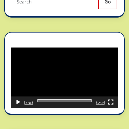
Go
Reproductor
de
vídeo
00:00
02:25