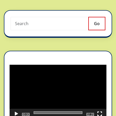
Go
Reproductor
de
vídeo
00:00
02:25