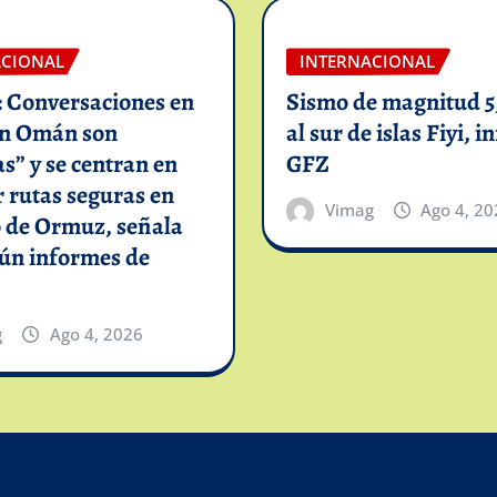
ACIONAL
INTERNACIONAL
: Conversaciones en
Sismo de magnitud 5,
on Omán son
al sur de islas Fiyi, 
as” y se centran en
GFZ
 rutas seguras en
Vimag
Ago 4, 20
o de Ormuz, señala
gún informes de
g
Ago 4, 2026