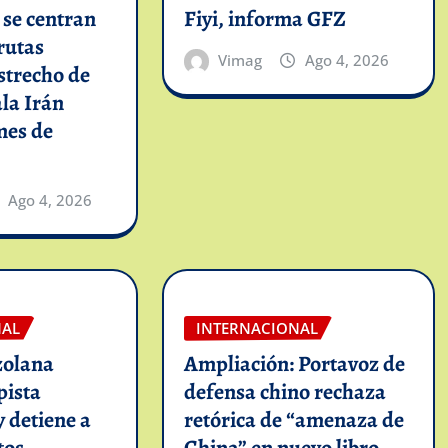
y se centran
Fiyi, informa GFZ
rutas
Vimag
Ago 4, 2026
strecho de
la Irán
mes de
Ago 4, 2026
NAL
INTERNACIONAL
zolana
Ampliación: Portavoz de
pista
defensa chino rechaza
y detiene a
retórica de “amenaza de