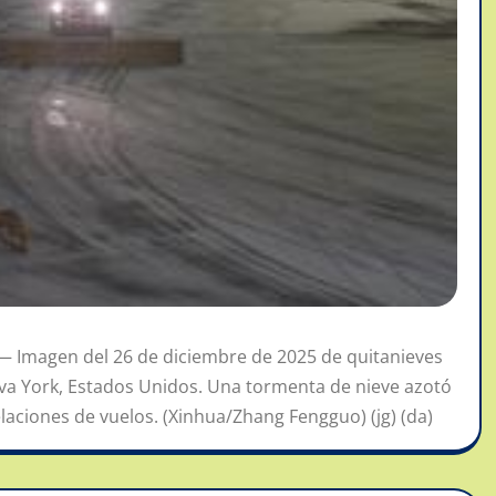
— Imagen del 26 de diciembre de 2025 de quitanieves
eva York, Estados Unidos. Una tormenta de nieve azotó
laciones de vuelos. (Xinhua/Zhang Fengguo) (jg) (da)