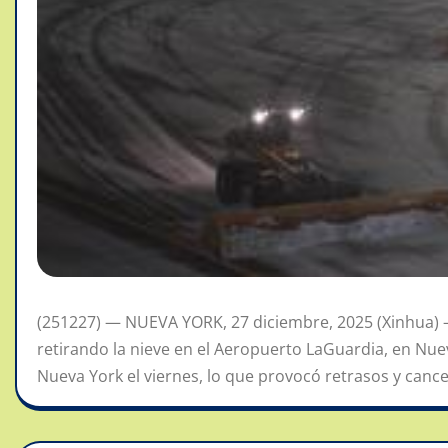
(251227) — NUEVA YORK, 27 diciembre, 2025 (Xinhua) 
retirando la nieve en el Aeropuerto LaGuardia, en Nu
Nueva York el viernes, lo que provocó retrasos y cance