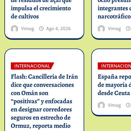
de residuos de açaí que
ocho presun
impulsa el crecimiento
integrantes 
de cultivos
narcotráfico
Vimag
Ago 4, 2026
Vimag
INTERNACIONAL
INTERNACIO
Flash: Cancillería de Irán
España repo
dice que conversaciones
de mayoría 
con Omán son
desde Ceuta
“positivas” y enfocadas
Vimag
en designar corredores
seguros en estrecho de
Ormuz, reporta medio