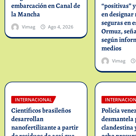
embarcación en Canal de
“positivas” 
la Mancha
en designar 
seguras en e
Vimag
Ago 4, 2026
Ormuz, seña
según infor
medios
Vimag
INTERNACIONAL
INTERNACIO
Científicos brasileños
Policía vene
desarrollan
desmantela 
nanofertilizante a partir
clandestina 