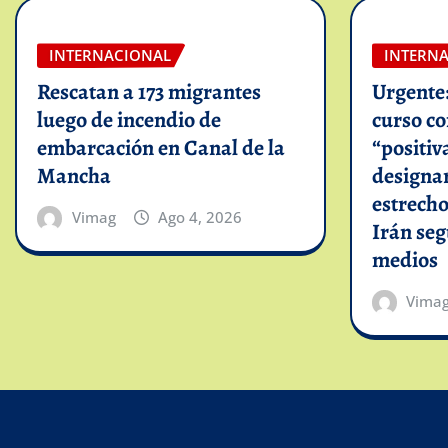
INTERNACIONAL
INTERN
Rescatan a 173 migrantes
Urgente
luego de incendio de
curso c
embarcación en Canal de la
“positiv
Mancha
designar
estrech
Vimag
Ago 4, 2026
Irán se
medios
Vima