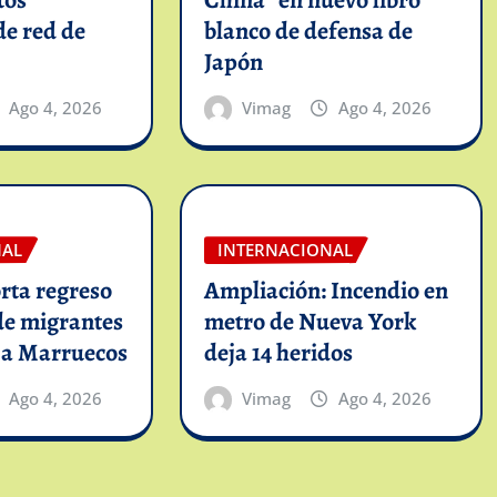
tos
China” en nuevo libro
de red de
blanco de defensa de
Japón
Ago 4, 2026
Vimag
Ago 4, 2026
NAL
INTERNACIONAL
rta regreso
Ampliación: Incendio en
de migrantes
metro de Nueva York
 a Marruecos
deja 14 heridos
Ago 4, 2026
Vimag
Ago 4, 2026