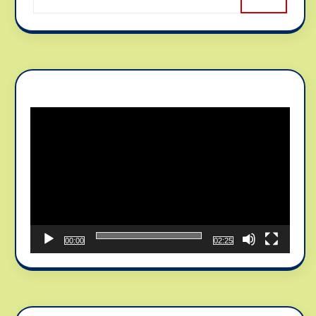
Reproductor
de
vídeo
00:00
02:25