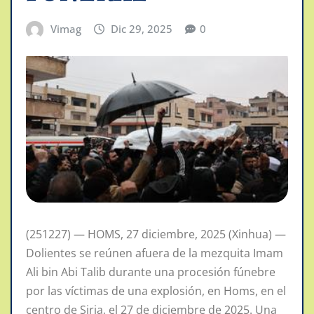
Vimag
Dic 29, 2025
0
(251227) — HOMS, 27 diciembre, 2025 (Xinhua) —
Dolientes se reúnen afuera de la mezquita Imam
Ali bin Abi Talib durante una procesión fúnebre
por las víctimas de una explosión, en Homs, en el
centro de Siria, el 27 de diciembre de 2025. Una