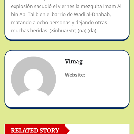
explosión sacudió el viernes la mezquita Imam Ali
bin Abi Talib en el barrio de Wadi al-Dhahab,
matando a ocho personas y dejando otras
muchas heridas. (Xinhua/Str) (oa) (da)
Vimag
Website:
RELATED STORY