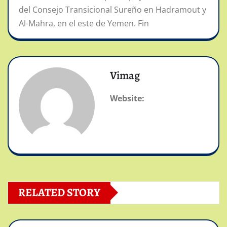
del Consejo Transicional Sureño en Hadramout y
Al-Mahra, en el este de Yemen. Fin
Vimag
Website:
RELATED STORY