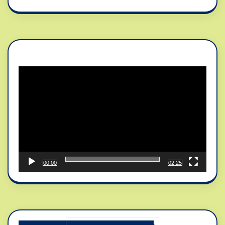
Reproductor
de
vídeo
00:00
02:25