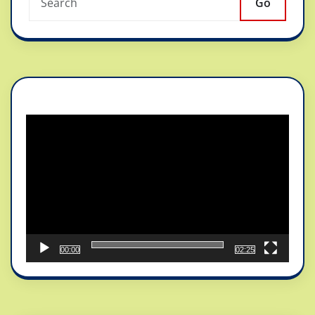
Go
Reproductor
de
vídeo
00:00
02:25