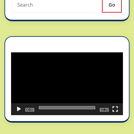
Go
Reproductor
de
vídeo
00:00
02:25