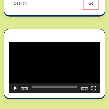
Go
Reproductor
de
vídeo
00:00
02:25