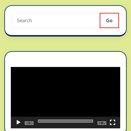
Go
Reproductor
de
vídeo
00:00
02:25