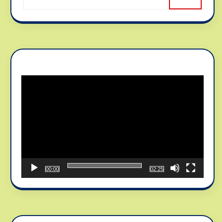
Reproductor
de
vídeo
00:00
02:25