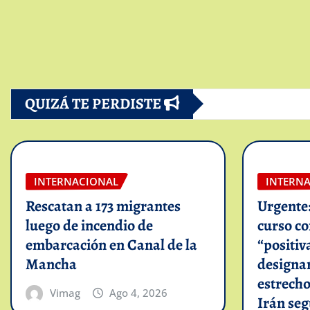
QUIZÁ TE PERDISTE
INTERNACIONAL
INTERN
Rescatan a 173 migrantes
Urgente
luego de incendio de
curso c
embarcación en Canal de la
“positiv
Mancha
designar
estrech
Vimag
Ago 4, 2026
Irán se