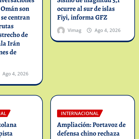
nversaciones
Sismo de magnitud 5,1
n Omán son
ocurre al sur de islas
y se centran
Fiyi, informa GFZ
rutas
Vimag
Ago 4, 2026
strecho de
la Irán
mes de
Ago 4, 2026
NAL
INTERNACIONAL
zolana
Ampliación: Portavoz de
pista
defensa chino rechaza