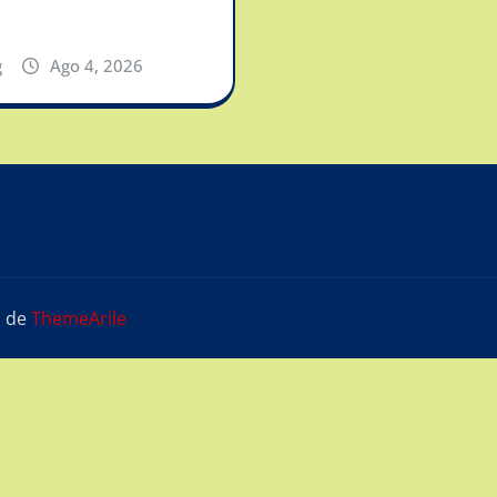
g
Ago 4, 2026
s
de
ThemeArile