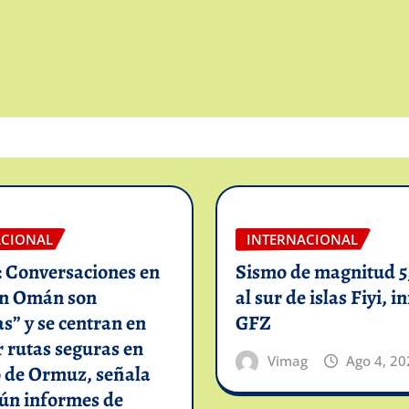
ACIONAL
INTERNACIONAL
: Conversaciones en
Sismo de magnitud 5,
on Omán son
al sur de islas Fiyi, 
as” y se centran en
GFZ
 rutas seguras en
Vimag
Ago 4, 20
o de Ormuz, señala
gún informes de