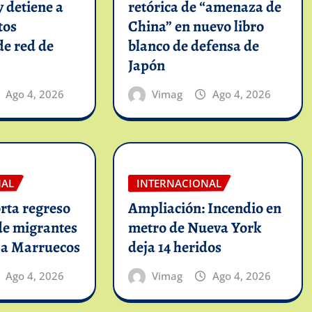
y detiene a
retórica de “amenaza de
tos
China” en nuevo libro
de red de
blanco de defensa de
Japón
Ago 4, 2026
Vimag
Ago 4, 2026
NAL
INTERNACIONAL
rta regreso
Ampliación: Incendio en
de migrantes
metro de Nueva York
 a Marruecos
deja 14 heridos
Ago 4, 2026
Vimag
Ago 4, 2026