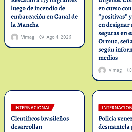
Rescatan a 173 migrantes
Urgente: Co
luego de incendio de
en curso co
embarcación en Canal de
“positivas” 
la Mancha
en designar 
seguras en e
Vimag
Ago 4, 2026
Ormuz, seña
según infor
medios
Vimag
INTERNACIONAL
INTERNACIO
Científicos brasileños
Policía vene
desarrollan
desmantela 