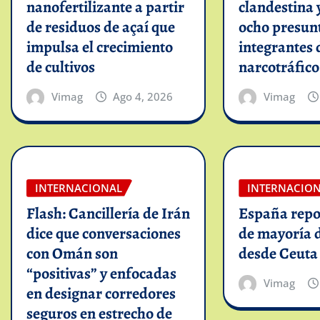
nanofertilizante a partir
clandestina 
de residuos de açaí que
ocho presun
impulsa el crecimiento
integrantes 
de cultivos
narcotráfico
Vimag
Ago 4, 2026
Vimag
INTERNACIONAL
INTERNACIO
Flash: Cancillería de Irán
España repo
dice que conversaciones
de mayoría 
con Omán son
desde Ceuta
“positivas” y enfocadas
Vimag
en designar corredores
seguros en estrecho de