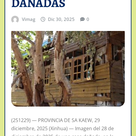
DAÑADAS
Vimag
Dic 30, 2025
0
(251229) — PROVINCIA DE SA KAEW, 29
diciembre, 2025 (Xinhua) — Imagen del 28 de