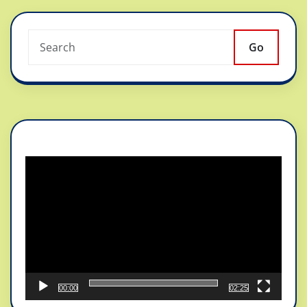
Go
Reproductor
de
vídeo
00:00
02:25