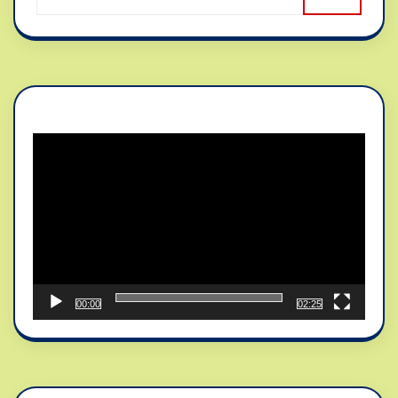
Reproductor
de
vídeo
00:00
02:25