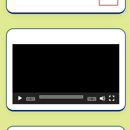
Reproductor
de
vídeo
00:00
02:25