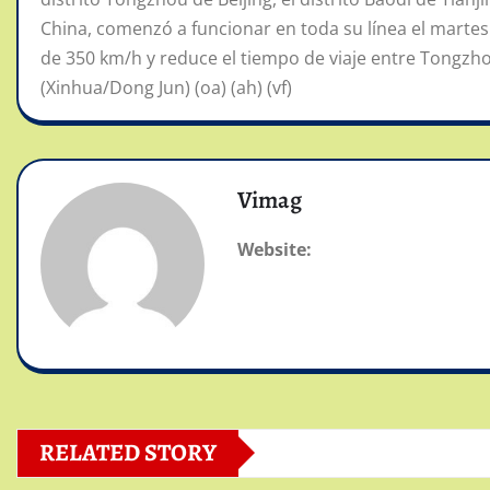
China, comenzó a funcionar en toda su línea el marte
de 350 km/h y reduce el tiempo de viaje entre Tongz
(Xinhua/Dong Jun) (oa) (ah) (vf)
Vimag
Website:
RELATED STORY