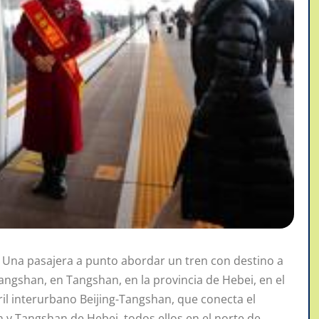
Una pasajera a punto abordar un tren con destino a
Tangshan, en Tangshan, en la provincia de Hebei, en el
rril interurbano Beijing-Tangshan, que conecta el
in y Tangshan de Hebei, todos ellos en el norte de