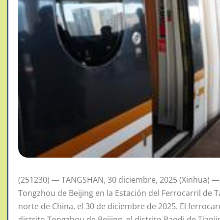
(251230) — TANGSHAN, 30 diciembre, 2025 (Xinhua) — 
Tongzhou de Beijing en la Estación del Ferrocarril de 
norte de China, el 30 de diciembre de 2025. El ferroca
distrito Tongzhou de Beijing, el distrito Baodi de Tianj