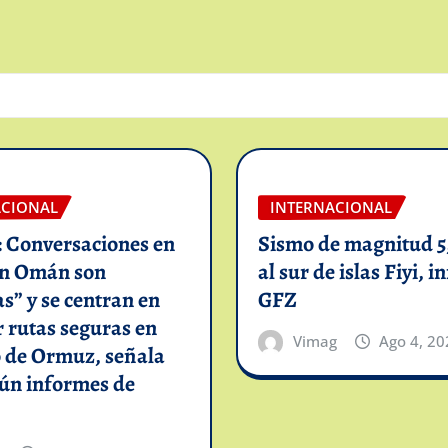
ACIONAL
INTERNACIONAL
: Conversaciones en
Sismo de magnitud 5,
on Omán son
al sur de islas Fiyi, 
as” y se centran en
GFZ
 rutas seguras en
Vimag
Ago 4, 20
o de Ormuz, señala
gún informes de