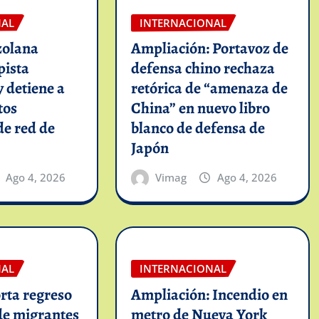
NAL
INTERNACIONAL
zolana
Ampliación: Portavoz de
pista
defensa chino rechaza
y detiene a
retórica de “amenaza de
tos
China” en nuevo libro
de red de
blanco de defensa de
Japón
Ago 4, 2026
Vimag
Ago 4, 2026
NAL
INTERNACIONAL
rta regreso
Ampliación: Incendio en
de migrantes
metro de Nueva York