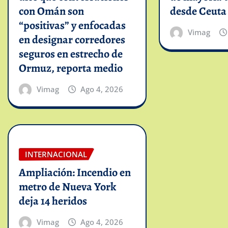
con Omán son
desde Ceuta
“positivas” y enfocadas
Vimag
en designar corredores
seguros en estrecho de
Ormuz, reporta medio
Vimag
Ago 4, 2026
INTERNACIONAL
Ampliación: Incendio en
metro de Nueva York
deja 14 heridos
Vimag
Ago 4, 2026