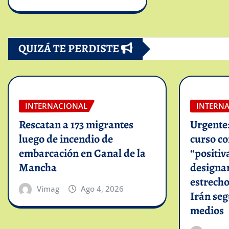
QUIZÁ TE PERDISTE
INTERNACIONAL
INTERN
Rescatan a 173 migrantes
Urgente
luego de incendio de
curso c
embarcación en Canal de la
“positiv
Mancha
designar
estrech
Vimag
Ago 4, 2026
Irán se
medios