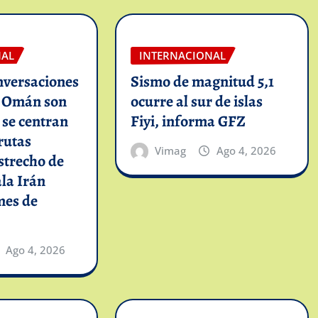
NAL
INTERNACIONAL
nversaciones
Sismo de magnitud 5,1
n Omán son
ocurre al sur de islas
y se centran
Fiyi, informa GFZ
rutas
Vimag
Ago 4, 2026
strecho de
la Irán
mes de
Ago 4, 2026