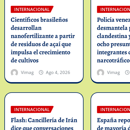
INTERNACIONAL
INTERNACIO
Científicos brasileños
Policía vene
desarrollan
desmantela 
nanofertilizante a partir
clandestina 
de residuos de açaí que
ocho presun
impulsa el crecimiento
integrantes 
de cultivos
narcotráfico
Vimag
Ago 4, 2026
Vimag
INTERNACIONAL
INTERNACIO
Flash: Cancillería de Irán
España repo
dice que conversaciones
de mayoría 