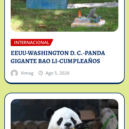
INTERNACIONAL
EEUU-WASHINGTON D. C.-PANDA
GIGANTE BAO LI-CUMPLEAÑOS
Vimag
Ago 5, 2026