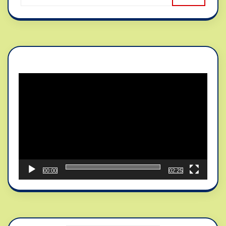
Reproductor
de
vídeo
00:00
02:25