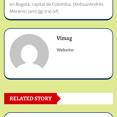
en Bogotá, capital de Colombia. (Xinhua/Andrés
Moreno) (am) (jg) (ra) (vf)
Vimag
Website:
RELATED STORY