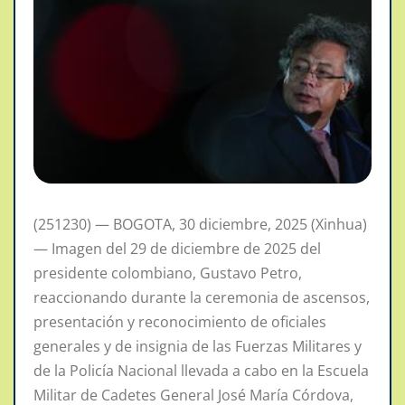
(251230) — BOGOTA, 30 diciembre, 2025 (Xinhua)
— Imagen del 29 de diciembre de 2025 del
presidente colombiano, Gustavo Petro,
reaccionando durante la ceremonia de ascensos,
presentación y reconocimiento de oficiales
generales y de insignia de las Fuerzas Militares y
de la Policía Nacional llevada a cabo en la Escuela
Militar de Cadetes General José María Córdova,