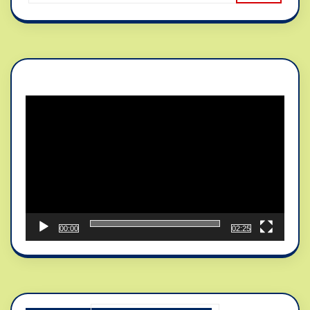
Reproductor
de
vídeo
00:00
02:25