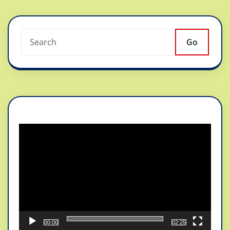
Go
Reproductor
de
vídeo
00:00
02:25