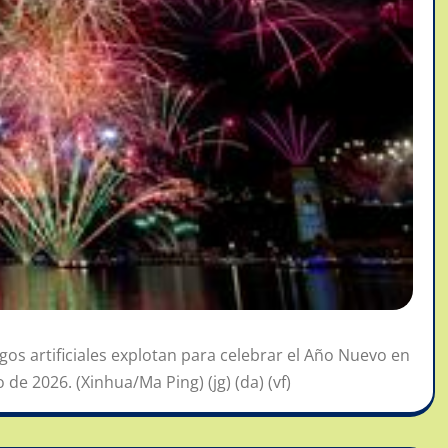
os artificiales explotan para celebrar el Año Nuevo en
 de 2026. (Xinhua/Ma Ping) (jg) (da) (vf)