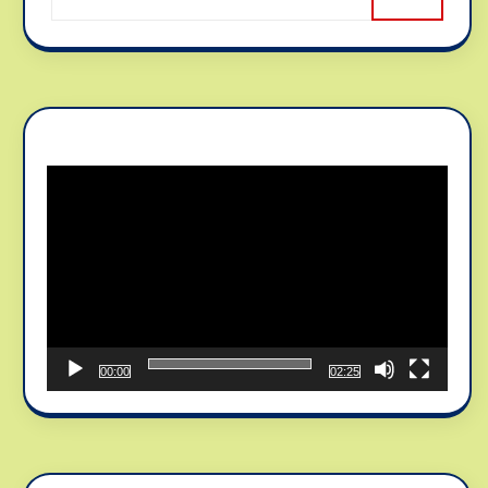
Reproductor
de
vídeo
00:00
02:25