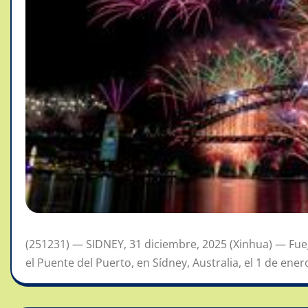
(251231) — SIDNEY, 31 diciembre, 2025 (Xinhua) — Fueg
el Puente del Puerto, en Sídney, Australia, el 1 de enero