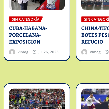
SIN CATEGORÍA
SIN CATEGOR
CUBA-HABANA-
CHINA-TIF
PORCELANA-
BOTES PES
EXPOSICION
REFUGIO
Vimag
Jul 26, 2026
Vimag