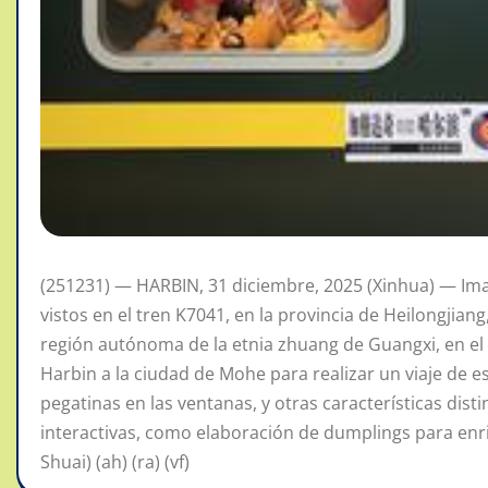
(251231) — HARBIN, 31 diciembre, 2025 (Xinhua) — Im
vistos en el tren K7041, en la provincia de Heilongjiang
región autónoma de la etnia zhuang de Guangxi, en el
Harbin a la ciudad de Mohe para realizar un viaje de es
pegatinas en las ventanas, y otras características dist
interactivas, como elaboración de dumplings para enriq
Shuai) (ah) (ra) (vf)