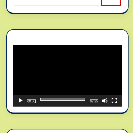
Reproductor
de
vídeo
00:00
02:25