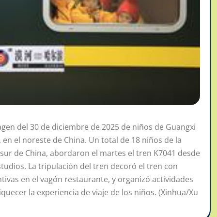
agen del 30 de diciembre de 2025 de niños de Guangxi
, en el noreste de China. Un total de 18 niños de la
 sur de China, abordaron el martes el tren K7041 desde
tudios. La tripulación del tren decoró el tren con
intivas en el vagón restaurante, y organizó actividades
uecer la experiencia de viaje de los niños. (Xinhua/Xu