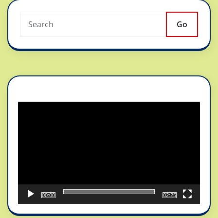
Go
Reproductor
de
vídeo
00:00
02:25