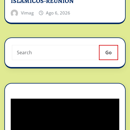
ISLAMICOS-REUNION
Vimag
Ago 6, 2026
Go
Reproductor
de
vídeo