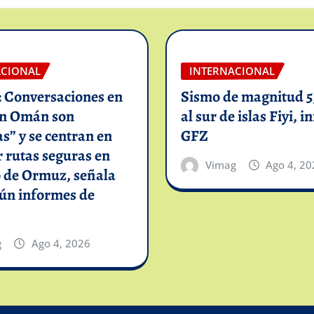
ACIONAL
INTERNACIONAL
: Conversaciones en
Sismo de magnitud 5,
on Omán son
al sur de islas Fiyi, 
as” y se centran en
GFZ
 rutas seguras en
Vimag
Ago 4, 20
o de Ormuz, señala
gún informes de
g
Ago 4, 2026