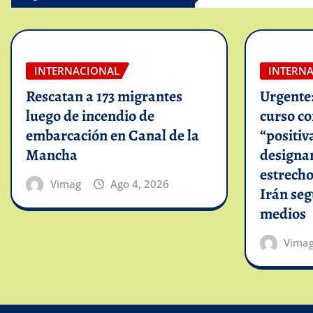
INTERNACIONAL
INTERN
Rescatan a 173 migrantes
Urgente
luego de incendio de
curso c
embarcación en Canal de la
“positiv
Mancha
designar
estrech
Vimag
Ago 4, 2026
Irán se
medios
Vima