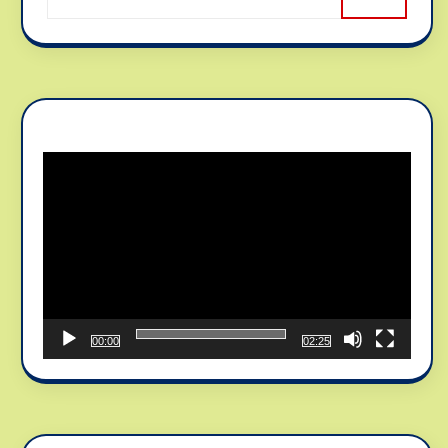
Reproductor
de
vídeo
00:00
02:25