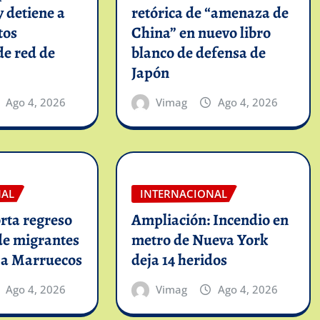
y detiene a
retórica de “amenaza de
tos
China” en nuevo libro
de red de
blanco de defensa de
Japón
Ago 4, 2026
Vimag
Ago 4, 2026
NAL
INTERNACIONAL
rta regreso
Ampliación: Incendio en
de migrantes
metro de Nueva York
 a Marruecos
deja 14 heridos
Ago 4, 2026
Vimag
Ago 4, 2026