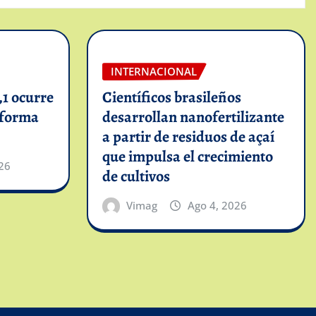
INTERNACIONAL
1 ocurre
Científicos brasileños
informa
desarrollan nanofertilizante
a partir de residuos de açaí
que impulsa el crecimiento
26
de cultivos
Vimag
Ago 4, 2026