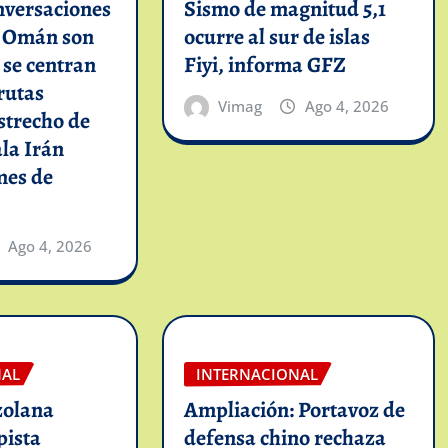
nversaciones
Sismo de magnitud 5,1
n Omán son
ocurre al sur de islas
y se centran
Fiyi, informa GFZ
rutas
Vimag
Ago 4, 2026
strecho de
la Irán
mes de
Ago 4, 2026
NAL
INTERNACIONAL
zolana
Ampliación: Portavoz de
pista
defensa chino rechaza