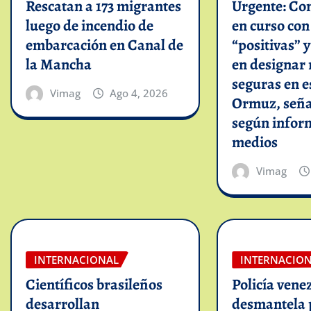
Rescatan a 173 migrantes
Urgente: Co
luego de incendio de
en curso co
embarcación en Canal de
“positivas” 
la Mancha
en designar 
seguras en e
Vimag
Ago 4, 2026
Ormuz, seña
según infor
medios
Vimag
INTERNACIONAL
INTERNACIO
Científicos brasileños
Policía vene
desarrollan
desmantela 