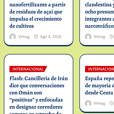
nanofertilizante a partir
clandestina 
de residuos de açaí que
ocho presun
impulsa el crecimiento
integrantes 
de cultivos
narcotráfico
Vimag
Ago 4, 2026
Vimag
INTERNACIONAL
INTERNACIO
Flash: Cancillería de Irán
España repo
dice que conversaciones
de mayoría 
con Omán son
desde Ceuta
“positivas” y enfocadas
Vimag
en designar corredores
seguros en estrecho de