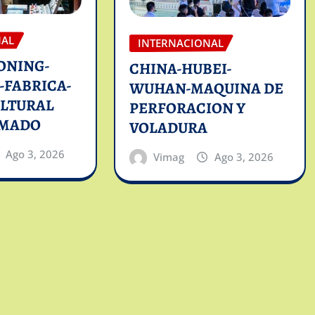
NAL
INTERNACIONAL
ONING-
CHINA-HUBEI-
-FABRICA-
WUHAN-MAQUINA DE
ULTURAL
PERFORACION Y
RMADO
VOLADURA
Ago 3, 2026
Vimag
Ago 3, 2026