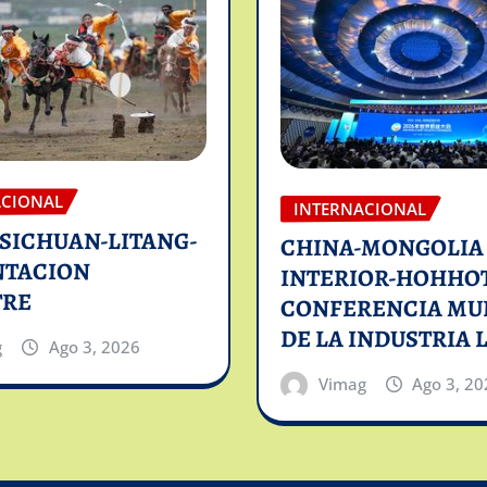
ACIONAL
INTERNACIONAL
SICHUAN-LITANG-
CHINA-MONGOLIA
NTACION
INTERIOR-HOHHOT
TRE
CONFERENCIA MU
DE LA INDUSTRIA 
g
Ago 3, 2026
Vimag
Ago 3, 20