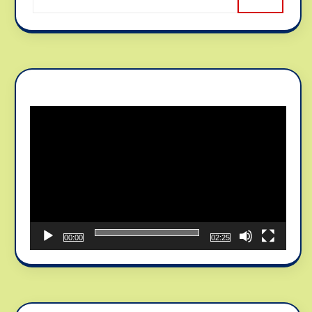
Reproductor
de
vídeo
00:00
02:25